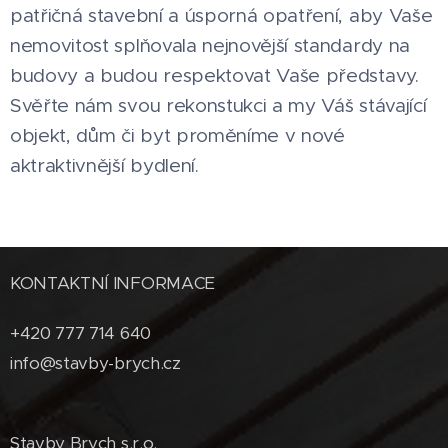
patřičná stavební a úsporná opatření, aby Vaše
nemovitost splňovala nejnovější standardy na
budovy a budou respektovat Vaše představy.
Svěřte nám svou rekonstukci a my Váš stávající
objekt, dům či byt proměníme v nové
aktraktivnější bydlení.
KONTAKTNÍ INFORMACE
+420 777 714 640
info@stavby-brych.cz
Stavby Brych s.r.o.